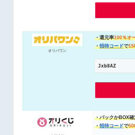
・還元率
100％オ
・
招待コード
で
15
オリパワン
Jxb8AZ
・パックかBOX
・
招待コード
で
50