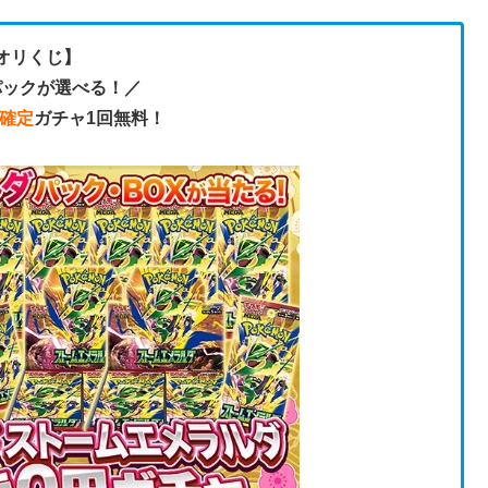
オリくじ】
パックが選べる！／
X確定
ガチャ1回無料！