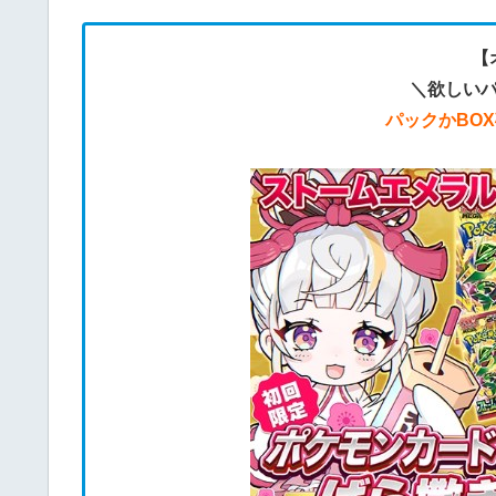
【
＼欲しい
パックかBO