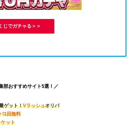
くじでガチャる＞＞
編集部おすすめサイト5選！／
大量ゲット！
Vラッシュ
オリパ
パ1回無料
チケット