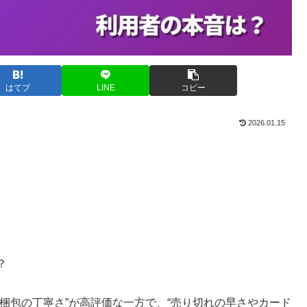
はてブ
LINE
コピー
2026.01.15
？
梱包の丁寧さ”が高評価な一方で、“売り切れの早さやカード