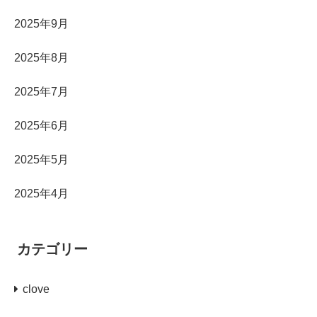
2025年9月
2025年8月
2025年7月
2025年6月
2025年5月
2025年4月
カテゴリー
clove