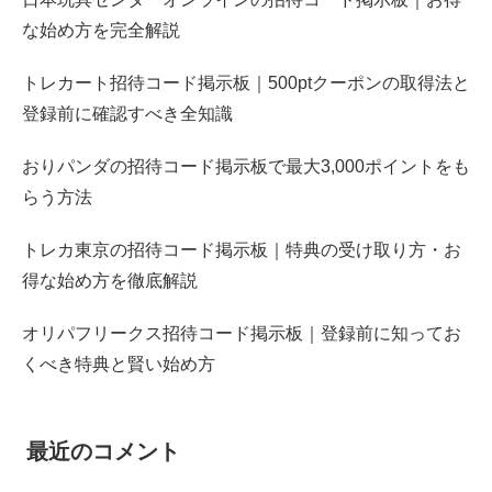
な始め方を完全解説
トレカート招待コード掲示板｜500ptクーポンの取得法と
登録前に確認すべき全知識
おりパンダの招待コード掲示板で最大3,000ポイントをも
らう方法
トレカ東京の招待コード掲示板｜特典の受け取り方・お
得な始め方を徹底解説
オリパフリークス招待コード掲示板｜登録前に知ってお
くべき特典と賢い始め方
最近のコメント