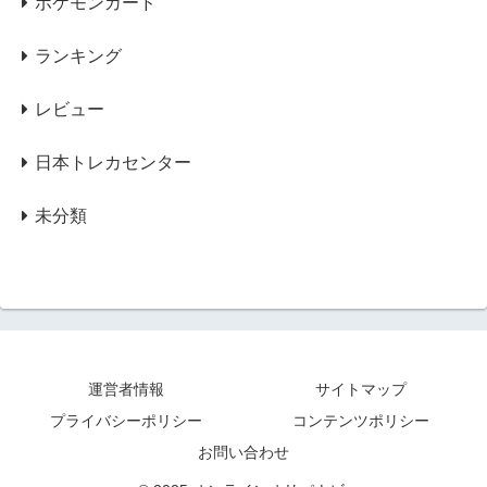
ポケモンカード
ランキング
レビュー
日本トレカセンター
未分類
運営者情報
サイトマップ
プライバシーポリシー
コンテンツポリシー
お問い合わせ