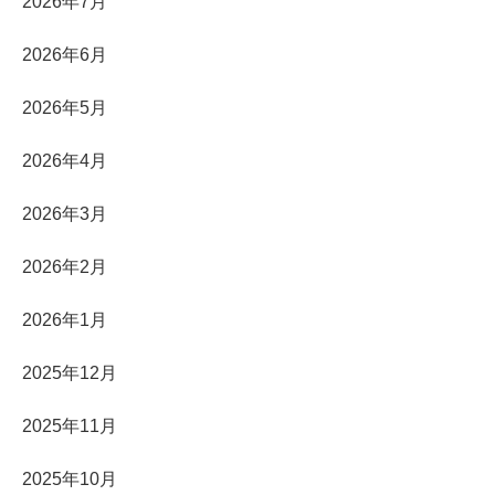
2026年7月
2026年6月
2026年5月
2026年4月
2026年3月
2026年2月
2026年1月
2025年12月
2025年11月
2025年10月