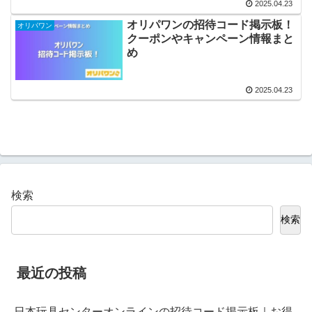
2025.04.23
オリパワンの招待コード掲示板！
オリパワン
クーポンやキャンペーン情報まと
め
2025.04.23
検索
検索
最近の投稿
日本玩具センターオンラインの招待コード掲示板｜お得