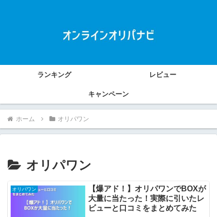
ランキング
レビュー
キャンペーン
ホーム
オリパワン
オリパワン
【爆アド！】オリパワンでBOXが
オリパワン
大量に当たった！実際に引いたレ
ビューと口コミをまとめてみた