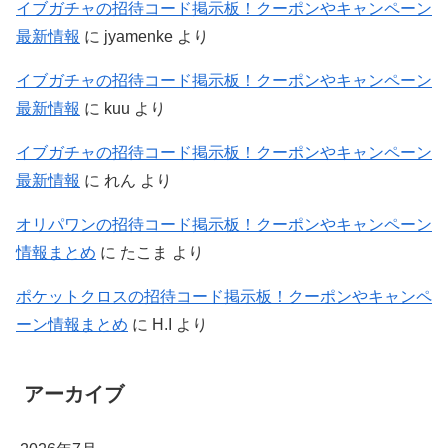
イブガチャの招待コード掲示板！クーポンやキャンペーン
最新情報
に
jyamenke
より
イブガチャの招待コード掲示板！クーポンやキャンペーン
最新情報
に
kuu
より
イブガチャの招待コード掲示板！クーポンやキャンペーン
最新情報
に
れん
より
オリパワンの招待コード掲示板！クーポンやキャンペーン
情報まとめ
に
たこま
より
ポケットクロスの招待コード掲示板！クーポンやキャンペ
ーン情報まとめ
に
H.I
より
アーカイブ